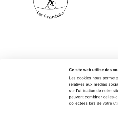
Ce site web utilise des co
ANTO'S Bar & Cave
Les cookies nous permetten
2 Pl. Ampère, 69250 Neuville-sur-Saône,
relatives aux médias socia
France
sur l'utilisation de notre 
peuvent combiner celles-ci
collectées lors de votre uti
Copyrig