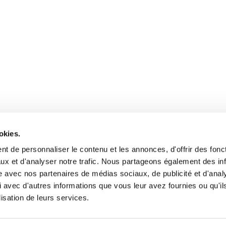
okies.
06 82 23 42 02
t de personnaliser le contenu et les annonces, d'offrir des fonct
antosbar69@gmail.com
ux et d'analyser notre trafic. Nous partageons également des in
site avec nos partenaires de médias sociaux, de publicité et d'anal
 avec d'autres informations que vous leur avez fournies ou qu'il
lisation de leurs services.
ht 2024 |
Anto's Bar et Cave
| Tous droits réservés |
Mentions