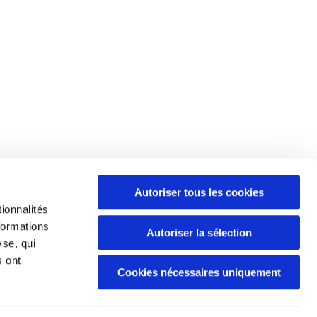
Autoriser tous les cookies
Politique de gestion des données
ionnalités
personnelles et cookies
formations
Autoriser la sélection
yse, qui
s ont
Cookies nécessaires uniquement
 légales