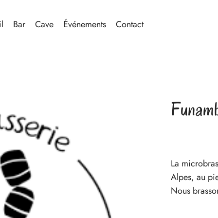
l
Bar
Cave
Événements
Contact
Funamb
La microbras
Alpes, au pi
Nous brasson