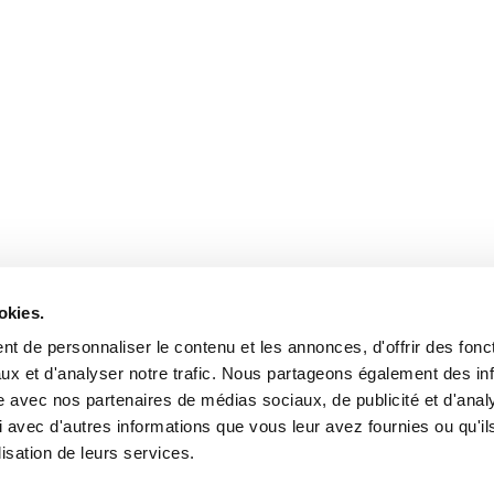
okies.
06 82 23 42 02
t de personnaliser le contenu et les annonces, d'offrir des fonct
antosbar69@gmail.com
ux et d'analyser notre trafic. Nous partageons également des in
site avec nos partenaires de médias sociaux, de publicité et d'anal
 avec d'autres informations que vous leur avez fournies ou qu'il
lisation de leurs services.