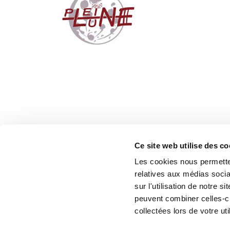
Ce site web utilise des co
ANTO'S Bar & Cave
Les cookies nous permetten
2 Pl. Ampère, 69250 Neuville-sur-Saône,
relatives aux médias socia
France
sur l'utilisation de notre 
peuvent combiner celles-ci
collectées lors de votre uti