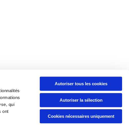
Autoriser tous les cookies
Politique de gestion des données
ionnalités
personnelles et cookies
formations
Autoriser la sélection
yse, qui
s ont
Cookies nécessaires uniquement